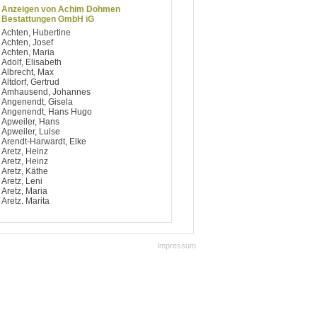
Anzeigen von Achim Dohmen
Bestattungen GmbH iG
Achten, Hubertine
Achten, Josef
Achten, Maria
Adolf, Elisabeth
Albrecht, Max
Altdorf, Gertrud
Amhausend, Johannes
Angenendt, Gisela
Angenendt, Hans Hugo
Apweiler, Hans
Apweiler, Luise
Arendt-Harwardt, Elke
Aretz, Heinz
Aretz, Heinz
Aretz, Käthe
Aretz, Leni
Aretz, Maria
Aretz, Marita
Argiriou, Dimitrios
Artelt, Notburga
Aufsfeld, Berti
Aufsfeld, Josef
Impressum
Aufsfeld, Käthe
Aufsfeld, Maria
Aufsfeld, Maria
Avdagic, Hedy
Avramidis, Ilias
Baccaro, Salvatore
Bach, Bärbel