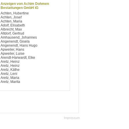
Anzeigen von Achim Dohmen
Bestattungen GmbH iG
Achten, Hubertine
Achten, Josef
Achten, Maria
Adolf, Elisabeth
Albrecht, Max
Altdorf, Gertrud
Amhausend, Johannes
Angenendt, Gisela
Angenendt, Hans Hugo
Apweiler, Hans
Apweiler, Luise
Arendt-Harwardt, Elke
Aretz, Heinz
Aretz, Heinz
Aretz, Käthe
Aretz, Leni
Aretz, Maria
Aretz, Marita
Argiriou, Dimitrios
Artelt, Notburga
Aufsfeld, Berti
Aufsfeld, Josef
Aufsfeld, Käthe
Aufsfeld, Maria
Aufsfeld, Maria
Avdagic, Hedy
Impressum
Avramidis, Ilias
Baccaro, Salvatore
Bach, Bärbel