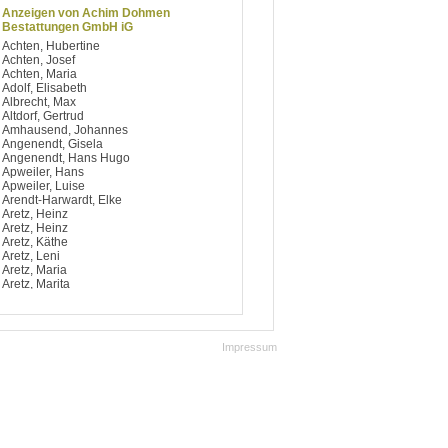
Anzeigen von Achim Dohmen
Bestattungen GmbH iG
Achten, Hubertine
Achten, Josef
Achten, Maria
Adolf, Elisabeth
Albrecht, Max
Altdorf, Gertrud
Amhausend, Johannes
Angenendt, Gisela
Angenendt, Hans Hugo
Apweiler, Hans
Apweiler, Luise
Arendt-Harwardt, Elke
Aretz, Heinz
Aretz, Heinz
Aretz, Käthe
Aretz, Leni
Aretz, Maria
Aretz, Marita
Argiriou, Dimitrios
Artelt, Notburga
Aufsfeld, Berti
Aufsfeld, Josef
Impressum
Aufsfeld, Käthe
Aufsfeld, Maria
Aufsfeld, Maria
Avdagic, Hedy
Avramidis, Ilias
Baccaro, Salvatore
Bach, Bärbel