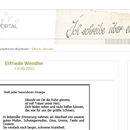
ückelhoven-Brachelen
/ Elfriede Wendler
Elfriede Wendler
† 8.09.2013