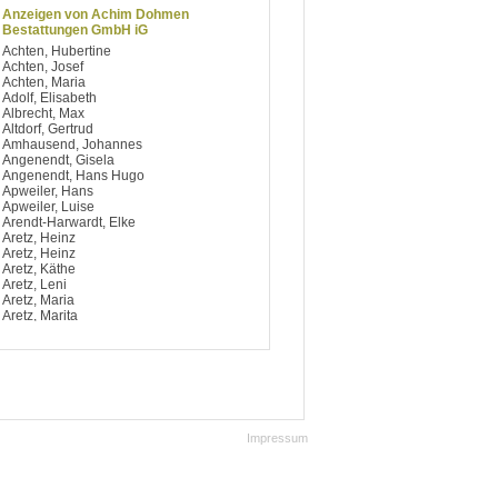
Anzeigen von Achim Dohmen
Bestattungen GmbH iG
Achten, Hubertine
Achten, Josef
Achten, Maria
Adolf, Elisabeth
Albrecht, Max
Altdorf, Gertrud
Amhausend, Johannes
Angenendt, Gisela
Angenendt, Hans Hugo
Apweiler, Hans
Apweiler, Luise
Arendt-Harwardt, Elke
Aretz, Heinz
Aretz, Heinz
Aretz, Käthe
Aretz, Leni
Aretz, Maria
Aretz, Marita
Argiriou, Dimitrios
Artelt, Notburga
Aufsfeld, Berti
Aufsfeld, Josef
Aufsfeld, Käthe
Aufsfeld, Maria
Aufsfeld, Maria
Impressum
Avdagic, Hedy
Avramidis, Ilias
Baccaro, Salvatore
Bach, Bärbel