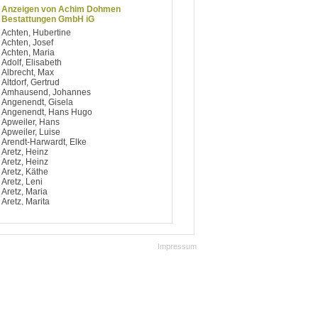
Anzeigen von Achim Dohmen
Bestattungen GmbH iG
Achten, Hubertine
Achten, Josef
Achten, Maria
Adolf, Elisabeth
Albrecht, Max
Altdorf, Gertrud
Amhausend, Johannes
Angenendt, Gisela
Angenendt, Hans Hugo
Apweiler, Hans
Apweiler, Luise
Arendt-Harwardt, Elke
Aretz, Heinz
Aretz, Heinz
Aretz, Käthe
Aretz, Leni
Aretz, Maria
Aretz, Marita
Argiriou, Dimitrios
Artelt, Notburga
Aufsfeld, Berti
Aufsfeld, Josef
Impressum
Aufsfeld, Käthe
Aufsfeld, Maria
Aufsfeld, Maria
Avdagic, Hedy
Avramidis, Ilias
Baccaro, Salvatore
Bach, Bärbel