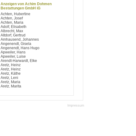
Anzeigen von Achim Dohmen
Bestattungen GmbH iG
Achten, Hubertine
Achten, Josef
Achten, Maria
Adolf, Elisabeth
Albrecht, Max
Altdorf, Gertrud
Amhausend, Johannes
Angenendt, Gisela
Angenendt, Hans Hugo
Apweiler, Hans
Apweiler, Luise
Arendt-Harwardt, Elke
Aretz, Heinz
Aretz, Heinz
Aretz, Käthe
Aretz, Leni
Aretz, Maria
Aretz, Marita
Argiriou, Dimitrios
Artelt, Notburga
Aufsfeld, Berti
Aufsfeld, Josef
Impressum
Aufsfeld, Käthe
Aufsfeld, Maria
Aufsfeld, Maria
Avdagic, Hedy
Avramidis, Ilias
Baccaro, Salvatore
Bach, Bärbel