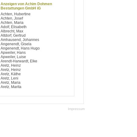
Anzeigen von Achim Dohmen
Bestattungen GmbH iG
Achten, Hubertine
Achten, Josef
Achten, Maria
Adolf, Elisabeth
Albrecht, Max
Altdorf, Gertrud
Amhausend, Johannes
Angenendt, Gisela
Angenendt, Hans Hugo
Apweiler, Hans
Apweiler, Luise
Arendt-Harwardt, Elke
Aretz, Heinz
Aretz, Heinz
Aretz, Käthe
Aretz, Leni
Aretz, Maria
Aretz, Marita
Argiriou, Dimitrios
Artelt, Notburga
Aufsfeld, Berti
Aufsfeld, Josef
Aufsfeld, Käthe
Impressum
Aufsfeld, Maria
Aufsfeld, Maria
Avdagic, Hedy
Avramidis, Ilias
Baccaro, Salvatore
Bach, Bärbel