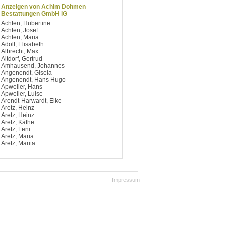
Anzeigen von Achim Dohmen
Bestattungen GmbH iG
Achten, Hubertine
Achten, Josef
Achten, Maria
Adolf, Elisabeth
Albrecht, Max
Altdorf, Gertrud
Amhausend, Johannes
Angenendt, Gisela
Angenendt, Hans Hugo
Apweiler, Hans
Apweiler, Luise
Arendt-Harwardt, Elke
Aretz, Heinz
Aretz, Heinz
Aretz, Käthe
Aretz, Leni
Aretz, Maria
Aretz, Marita
Argiriou, Dimitrios
Artelt, Notburga
Aufsfeld, Berti
Aufsfeld, Josef
Aufsfeld, Käthe
Impressum
Aufsfeld, Maria
Aufsfeld, Maria
Avdagic, Hedy
Avramidis, Ilias
Baccaro, Salvatore
Bach, Bärbel