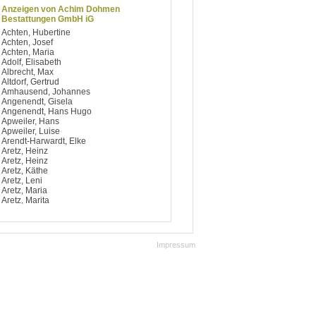
Anzeigen von Achim Dohmen
Bestattungen GmbH iG
Achten, Hubertine
Achten, Josef
Achten, Maria
Adolf, Elisabeth
Albrecht, Max
Altdorf, Gertrud
Amhausend, Johannes
Angenendt, Gisela
Angenendt, Hans Hugo
Apweiler, Hans
Apweiler, Luise
Arendt-Harwardt, Elke
Aretz, Heinz
Aretz, Heinz
Aretz, Käthe
Aretz, Leni
Aretz, Maria
Aretz, Marita
Argiriou, Dimitrios
Artelt, Notburga
Aufsfeld, Berti
Aufsfeld, Josef
Impressum
Aufsfeld, Käthe
Aufsfeld, Maria
Aufsfeld, Maria
Avdagic, Hedy
Avramidis, Ilias
Baccaro, Salvatore
Bach, Bärbel