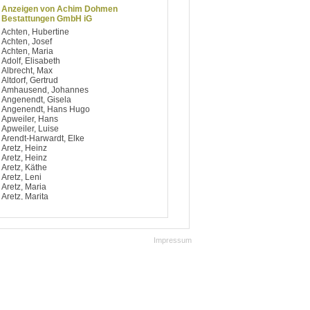
Anzeigen von Achim Dohmen
Bestattungen GmbH iG
Achten, Hubertine
Achten, Josef
Achten, Maria
Adolf, Elisabeth
Albrecht, Max
Altdorf, Gertrud
Amhausend, Johannes
Angenendt, Gisela
Angenendt, Hans Hugo
Apweiler, Hans
Apweiler, Luise
Arendt-Harwardt, Elke
Aretz, Heinz
Aretz, Heinz
Aretz, Käthe
Aretz, Leni
Aretz, Maria
Aretz, Marita
Argiriou, Dimitrios
Artelt, Notburga
Aufsfeld, Berti
Aufsfeld, Josef
Impressum
Aufsfeld, Käthe
Aufsfeld, Maria
Aufsfeld, Maria
Avdagic, Hedy
Avramidis, Ilias
Baccaro, Salvatore
Bach, Bärbel