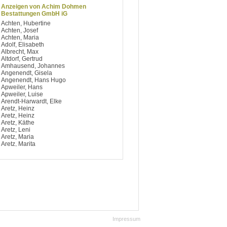
Anzeigen von Achim Dohmen
Bestattungen GmbH iG
Achten, Hubertine
Achten, Josef
Achten, Maria
Adolf, Elisabeth
Albrecht, Max
Altdorf, Gertrud
Amhausend, Johannes
Angenendt, Gisela
Angenendt, Hans Hugo
Apweiler, Hans
Apweiler, Luise
Arendt-Harwardt, Elke
Aretz, Heinz
Aretz, Heinz
Aretz, Käthe
Aretz, Leni
Aretz, Maria
Aretz, Marita
Argiriou, Dimitrios
Artelt, Notburga
Aufsfeld, Berti
Aufsfeld, Josef
Aufsfeld, Käthe
Aufsfeld, Maria
Aufsfeld, Maria
Avdagic, Hedy
Avramidis, Ilias
Baccaro, Salvatore
Impressum
Bach, Bärbel