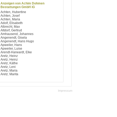
Anzeigen von Achim Dohmen
Bestattungen GmbH iG
Achten, Hubertine
Achten, Josef
Achten, Maria
Adolf, Elisabeth
Albrecht, Max
Altdorf, Gertrud
Amhausend, Johannes
Angenendt, Gisela
Angenendt, Hans Hugo
Apweiler, Hans
Apweiler, Luise
Arendt-Harwardt, Elke
Aretz, Heinz
Aretz, Heinz
Aretz, Käthe
Aretz, Leni
Aretz, Maria
Aretz, Marita
Argiriou, Dimitrios
Artelt, Notburga
Aufsfeld, Berti
Aufsfeld, Josef
Impressum
Aufsfeld, Käthe
Aufsfeld, Maria
Aufsfeld, Maria
Avdagic, Hedy
Avramidis, Ilias
Baccaro, Salvatore
Bach, Bärbel