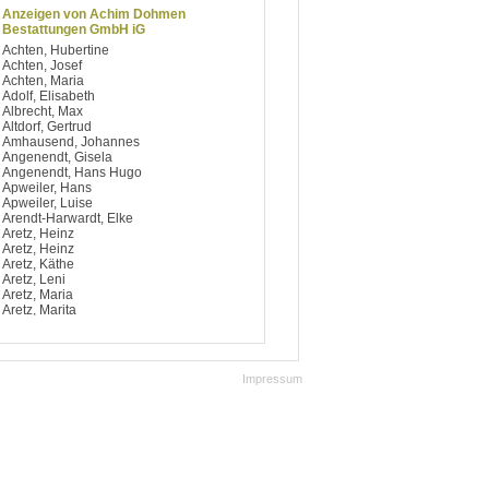
Anzeigen von Achim Dohmen
Bestattungen GmbH iG
Achten, Hubertine
Achten, Josef
Achten, Maria
Adolf, Elisabeth
Albrecht, Max
Altdorf, Gertrud
Amhausend, Johannes
Angenendt, Gisela
Angenendt, Hans Hugo
Apweiler, Hans
Apweiler, Luise
Arendt-Harwardt, Elke
Aretz, Heinz
Aretz, Heinz
Aretz, Käthe
Aretz, Leni
Aretz, Maria
Aretz, Marita
Argiriou, Dimitrios
Artelt, Notburga
Aufsfeld, Berti
Aufsfeld, Josef
Impressum
Aufsfeld, Käthe
Aufsfeld, Maria
Aufsfeld, Maria
Avdagic, Hedy
Avramidis, Ilias
Baccaro, Salvatore
Bach, Bärbel