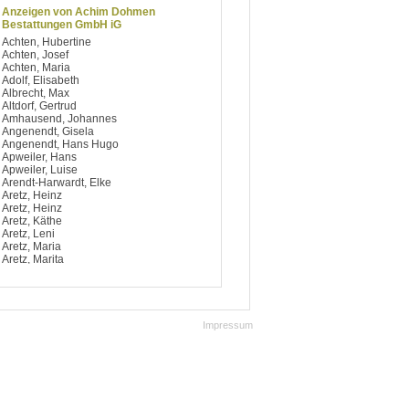
Anzeigen von Achim Dohmen
Bestattungen GmbH iG
Achten, Hubertine
Achten, Josef
Achten, Maria
Adolf, Elisabeth
Albrecht, Max
Altdorf, Gertrud
Amhausend, Johannes
Angenendt, Gisela
Angenendt, Hans Hugo
Apweiler, Hans
Apweiler, Luise
Arendt-Harwardt, Elke
Aretz, Heinz
Aretz, Heinz
Aretz, Käthe
Aretz, Leni
Aretz, Maria
Aretz, Marita
Argiriou, Dimitrios
Artelt, Notburga
Aufsfeld, Berti
Aufsfeld, Josef
Aufsfeld, Käthe
Impressum
Aufsfeld, Maria
Aufsfeld, Maria
Avdagic, Hedy
Avramidis, Ilias
Baccaro, Salvatore
Bach, Bärbel