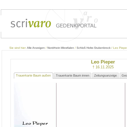
Sie sind hier:
Alle Anzeigen
/
Nordrhein-Westfalen
/
Schloß Holte-Stukenbrock
/ Leo Piepe
Leo Pieper
† 16.11.2025
Trauerkarte Baum außen
Trauerkarte Baum innen
Zeitungsanzeige
Ged