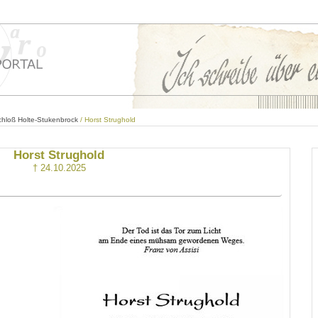
hloß Holte-Stukenbrock
/ Horst Strughold
Horst Strughold
† 24.10.2025