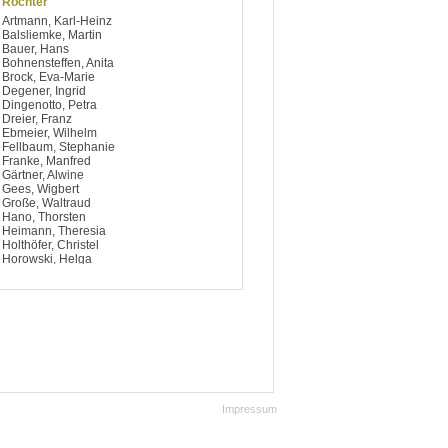
Röchter
Artmann, Karl-Heinz
Balsliemke, Martin
Bauer, Hans
Bohnensteffen, Anita
Brock, Eva-Marie
Degener, Ingrid
Dingenotto, Petra
Dreier, Franz
Ebmeier, Wilhelm
Fellbaum, Stephanie
Franke, Manfred
Gärtner, Alwine
Gees, Wigbert
Große, Waltraud
Hano, Thorsten
Heimann, Theresia
Holthöfer, Christel
Horowski, Helga
Hülsmann, Irmgard
Jürgens, Wilhelm
Keimeier, Josef
Kern, Christa
Klasfauseweh, Elisabeth
Klings, Günter
Klöpper, Heinrich
Köhler, Karl Heinz
Krusenotto, Margarete
Kunert, Harald
Impressum
Lakämper, Gisela
Liemke, Heinrich
Mersch, Willi