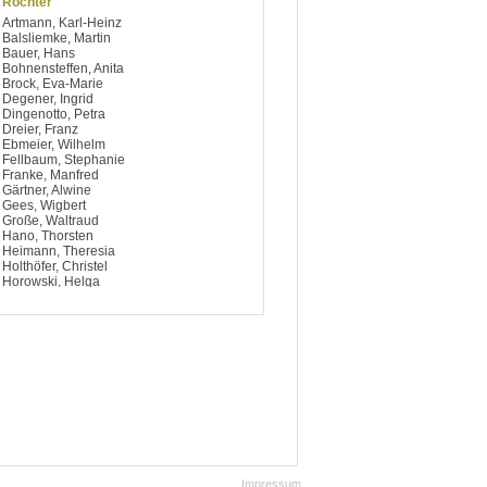
Röchter
Artmann, Karl-Heinz
Balsliemke, Martin
Bauer, Hans
Bohnensteffen, Anita
Brock, Eva-Marie
Degener, Ingrid
Dingenotto, Petra
Dreier, Franz
Ebmeier, Wilhelm
Fellbaum, Stephanie
Franke, Manfred
Gärtner, Alwine
Gees, Wigbert
Große, Waltraud
Hano, Thorsten
Heimann, Theresia
Holthöfer, Christel
Horowski, Helga
Hülsmann, Irmgard
Jürgens, Wilhelm
Keimeier, Josef
Kern, Christa
Klasfauseweh, Elisabeth
Klings, Günter
Klöpper, Heinrich
Köhler, Karl Heinz
Krusenotto, Margarete
Kunert, Harald
Lakämper, Gisela
Liemke, Heinrich
Mersch, Willi
Impressum