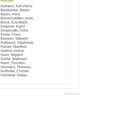
Röchter
Artmann, Karl-Heinz
Balsliemke, Martin
Bauer, Hans
Bohnensteffen, Anita
Brock, Eva-Marie
Degener, Ingrid
Dingenotto, Petra
Dreier, Franz
Ebmeier, Wilhelm
Fellbaum, Stephanie
Franke, Manfred
Gärtner, Alwine
Gees, Wigbert
Große, Waltraud
Hano, Thorsten
Heimann, Theresia
Holthöfer, Christel
Horowski, Helga
Hülsmann, Irmgard
Jürgens, Wilhelm
Keimeier, Josef
Kern, Christa
Impressum
Klasfauseweh, Elisabeth
Klings, Günter
Klöpper, Heinrich
Köhler, Karl Heinz
Krusenotto, Margarete
Kunert, Harald
Lakämper, Gisela
Liemke, Heinrich
Mersch, Willi