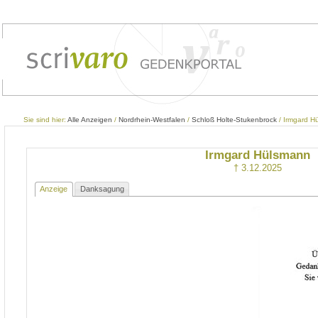
Sie sind hier:
Alle Anzeigen
/
Nordrhein-Westfalen
/
Schloß Holte-Stukenbrock
/ Irmgard H
Irmgard Hülsmann
† 3.12.2025
Anzeige
Danksagung