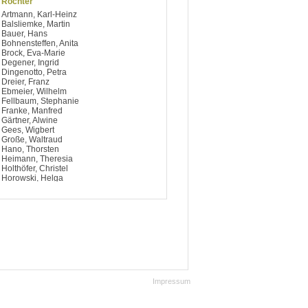
Röchter
Artmann, Karl-Heinz
Balsliemke, Martin
Bauer, Hans
Bohnensteffen, Anita
Brock, Eva-Marie
Degener, Ingrid
Dingenotto, Petra
Dreier, Franz
Ebmeier, Wilhelm
Fellbaum, Stephanie
Franke, Manfred
Gärtner, Alwine
Gees, Wigbert
Große, Waltraud
Hano, Thorsten
Heimann, Theresia
Holthöfer, Christel
Horowski, Helga
Hülsmann, Irmgard
Jürgens, Wilhelm
Keimeier, Josef
Kern, Christa
Klasfauseweh, Elisabeth
Klings, Günter
Klöpper, Heinrich
Köhler, Karl Heinz
Krusenotto, Margarete
Kunert, Harald
Impressum
Lakämper, Gisela
Liemke, Heinrich
Mersch, Willi