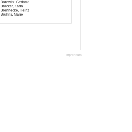
Borowitz, Gerhard
Bracker, Karin
Brennecke, Heinz
Bruhns, Marie
Brüschke, Klaus-Dieter
Clausen, Renate
Claus, Werner
Dancker, Ella
Döring, Edgar
Ehlers, Hans-Jochen
Eichentopf, Ludwig
Engel, Peter
Falk, Erwin
Impressum
Faust, Gerda
Felgner, Elisabeth
Fock, Inge
Freitag, Elke
Frenkler, Betty
Frenszen, Otto
Friederichs, Greta
Fritz, Wilhelm
Frommer, Gerd Günter
Ganz, Jörg
Geske, Johanna
Goerke, Hanne-Lore
Gravert, Magda
Groneberg, Helmut
Hafemeister, Herta
Hagge, Inge
Hagge, Rolf
Hahnkamm, Anna
Hampel, Christin