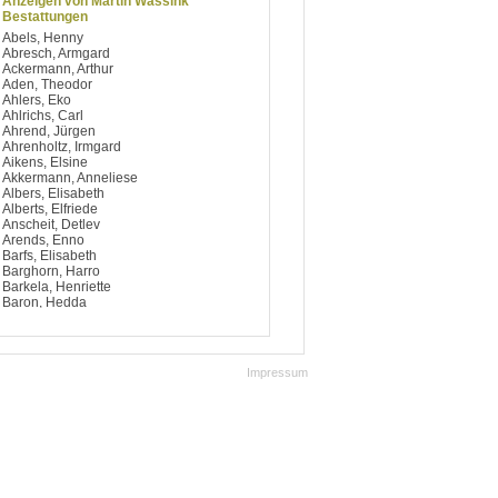
Anzeigen von Martin Wassink
Bestattungen
Abels, Henny
Abresch, Armgard
Ackermann, Arthur
Aden, Theodor
Ahlers, Eko
Ahlrichs, Carl
Ahrend, Jürgen
Ahrenholtz, Irmgard
Aikens, Elsine
Akkermann, Anneliese
Albers, Elisabeth
Alberts, Elfriede
Anscheit, Detlev
Arends, Enno
Barfs, Elisabeth
Barghorn, Harro
Barkela, Henriette
Baron, Hedda
Bartels, Wolfgang
Battermann, Anneliese
Baumann, Henry
Baxmann, Hermann
Impressum
Bayer, Rudolf
Beecken, Anneliese
Beecken, Wilma
Beekmann, Hildegard
Behrends, Gerhard
Behrends, Jens
Behrends, Tiddea
Behrendt, Frank