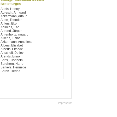
Anzeigen von Martin Wassink
Bestattungen
Abels, Henny
Abresch, Armgard
Ackermann, Arthur
Aden, Theodor
Ahlers, Eko
Ahlrichs, Carl
Ahrend, Jürgen
Ahrenholtz, Irmgard
Aikens, Elsine
Akkermann, Anneliese
Albers, Elisabeth
Alberts, Elfriede
Anscheit, Detlev
Arends, Enno
Barfs, Elisabeth
Barghorn, Harro
Barkela, Henriette
Baron, Hedda
Bartels, Wolfgang
Battermann, Anneliese
Baumann, Henry
Baxmann, Hermann
Bayer, Rudolf
Beecken, Anneliese
Beecken, Wilma
Beekmann, Hildegard
Impressum
Behrends, Gerhard
Behrends, Jens
Behrends, Tiddea
Behrendt, Frank