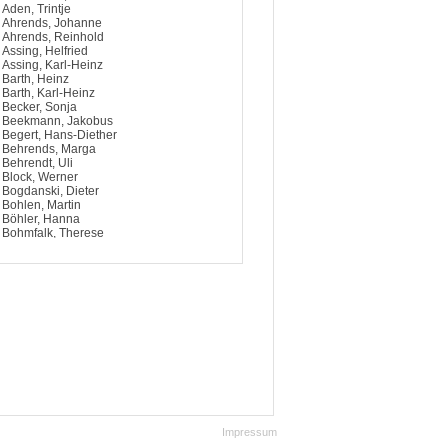
Aden, Trintje
Ahrends, Johanne
Ahrends, Reinhold
Assing, Helfried
Assing, Karl-Heinz
Barth, Heinz
Barth, Karl-Heinz
Becker, Sonja
Beekmann, Jakobus
Begert, Hans-Diether
Behrends, Marga
Behrendt, Uli
Block, Werner
Bogdanski, Dieter
Bohlen, Martin
Böhler, Hanna
Bohmfalk, Therese
Bohn, Ernst
Bohnert, Hans
Book, Wilhelmine
Brands, Hermann
Brandt, Kerstin
Brandt, Wilfried
Bruns, Enno
Busboom, Dieter
Buß, Franke
Caspers, Erich
Christoffers, Harald
Christoffers, Johann
Coordes, Günter
de Beer, Grete
Impressum
Diekmann, Almut