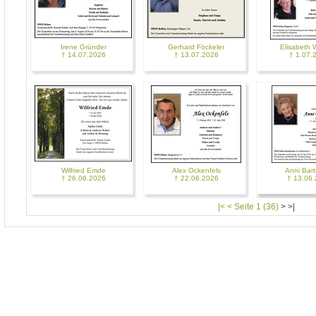
Irene Gründer
Gerhard Föckeler
Elisabeth W
† 14.07.2026
† 13.07.2026
† 1.07.
Wilfried Emde
Alex Ockenfels
Anni Bar
† 26.06.2026
† 22.06.2026
† 13.06
|< < Seite 1 (36)
>
>|