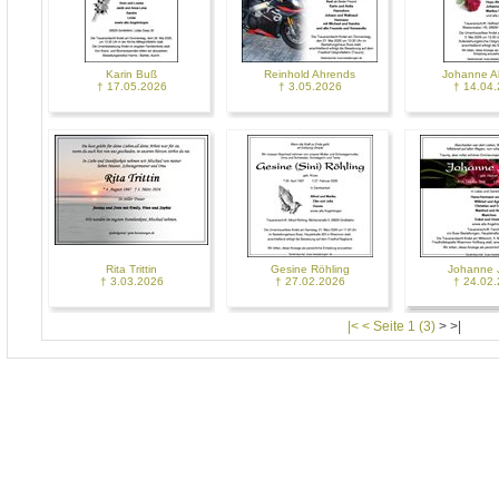
Karin Buß
Reinhold Ahrends
Johanne A
† 17.05.2026
† 3.05.2026
† 14.04
Rita Trittin
Gesine Röhling
Johanne 
† 3.03.2026
† 27.02.2026
† 24.02
|< < Seite 1 (3)
>
>|