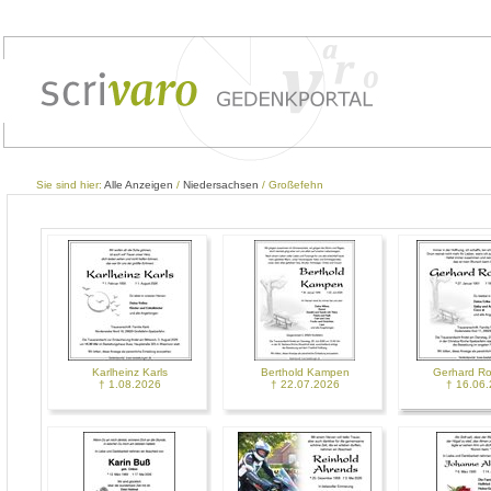
Sie sind hier:
Alle Anzeigen
/
Niedersachsen
/ Großefehn
Karlheinz Karls
Berthold Kampen
Gerhard Ro
† 1.08.2026
† 22.07.2026
† 16.06