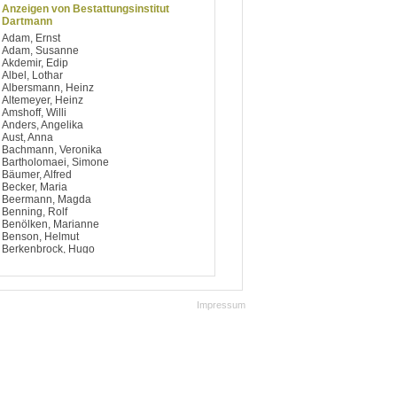
Anzeigen von Bestattungsinstitut
Dartmann
Adam, Ernst
Adam, Susanne
Akdemir, Edip
Albel, Lothar
Albersmann, Heinz
Altemeyer, Heinz
Amshoff, Willi
Anders, Angelika
Aust, Anna
Bachmann, Veronika
Bartholomaei, Simone
Bäumer, Alfred
Becker, Maria
Beermann, Magda
Benning, Rolf
Benölken, Marianne
Benson, Helmut
Berkenbrock, Hugo
Berning, Elisabeth
Bertling, Mechthild
Bettmer, Fredy
Betz, Ursula
Impressum
Bittner, Helmut
Blanke, Johanna
Block, Erika
Bluhm, Johanna
Bockholt, Hans
Booth, Helmut
Börsting, Josef