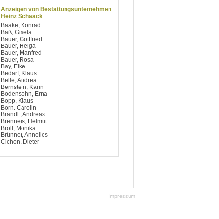
Anzeigen von Bestattungsunternehmen
Heinz Schaack
Baake, Konrad
Baß, Gisela
Bauer, Gottfried
Bauer, Helga
Bauer, Manfred
Bauer, Rosa
Bay, Elke
Bedarf, Klaus
Belle, Andrea
Bernstein, Karin
Bodensohn, Erna
Bopp, Klaus
Born, Carolin
Brändl , Andreas
Brenneis, Helmut
Bröll, Monika
Brünner, Annelies
Cichon, Dieter
Dellert , Rita
Ehrenhart, Peter
Ehrhart, Karin
Ezcan, Margot
Fachinger, Hiltrud
Fischer, Erna
Fischer, Gisela
Impressum
Freund, Helmut
Friese, Brigitte
Fuchsberger, Angelina
Gebhard-Cosler, Monika