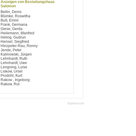
Anzeigen von Bestattungshaus
Salomon
Bellin, Denis
Blümke, Roswitha
Buß, Emmi
Frank, Germana
Giese, Gerda
Heilemann, Manfred
Heling, Gudrun
Hensel, Siegfried
Hinzpeter-Rau, Ronny
Jende, Peter
Kalinowski, Jürgen
Lehnhardt, Ruth
Lehnhardt, Uwe
Lengning, Luise
Liskow, Ursel
Prodöhl, Kurt
Rakow , Ingeborg
Rakow, Rut
Reim, Doris
Sachse, Wilfried
Schossow, Brigitte
Schulz, Eberhard
Impressum
Sodtke, Rita
Stier, Thorsten
Thieme, Horst
Tourbier, Eric