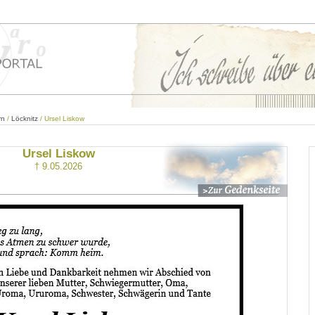
rn
/
Löcknitz
/ Ursel Liskow
Ursel Liskow
† 9.05.2026