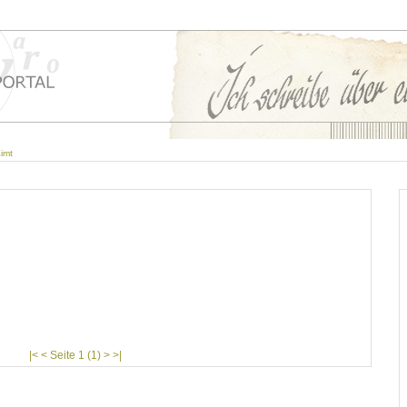
aimt
|< < Seite 1 (1) > >|