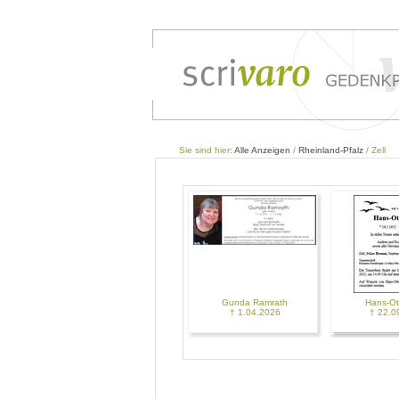
Sie sind hier:
Alle Anzeigen
/
Rheinland-Pfalz
/ Zell
Gunda Ramrath
Hans-Ot
† 1.04.2026
† 22.0