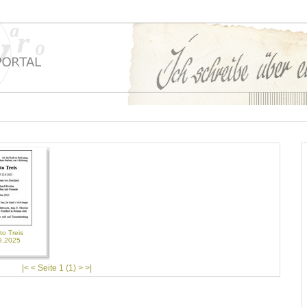
to Treis
9.2025
|< < Seite 1 (1) > >|