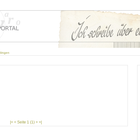
dingen
|< < Seite 1 (1) > >|