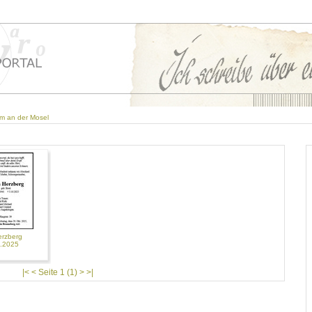
m an der Mosel
erzberg
0.2025
|< < Seite 1 (1) > >|