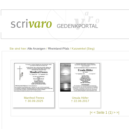
Sie sind hier:
Alle Anzeigen
/
Rheinland-Pfalz
/ Katzwinkel (Sieg)
Manfred Freres
Ursula Höfer
† 30.09.2025
† 22.06.2017
|< < Seite 1 (1) > >|