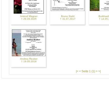
Irmtrud Wagner
Bruno Stahl
Burkhard
† 29.09.2025
† 31.07.2017
† 14.05
Andrea Reuber
† 19.05.2016
|< < Seite 1 (1) > >|