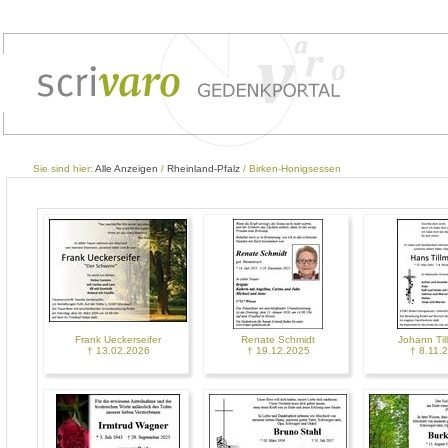
Sie sind hier:
Alle Anzeigen
/
Rheinland-Pfalz
/ Birken-Honigsessen
Frank Ueckerseifer
Renate Schmidt
Johann Ti
† 13.02.2026
† 19.12.2025
† 8.11.