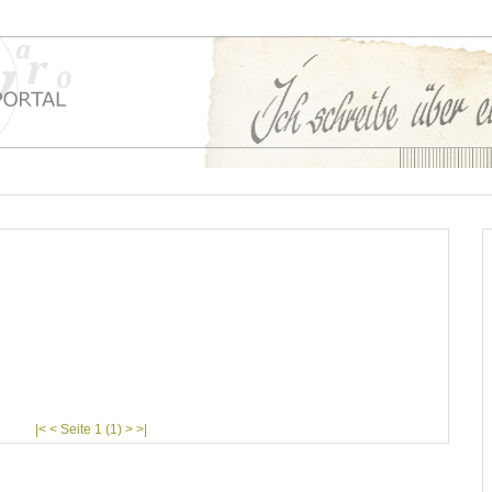
|< < Seite 1 (1) > >|