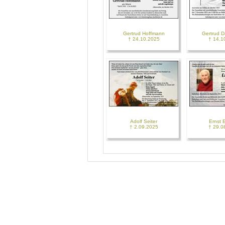
Gertrud Hoffmann
Gertrud 
† 24.10.2025
† 14.1
Adolf Seiter
Ernst 
† 2.09.2025
† 29.0