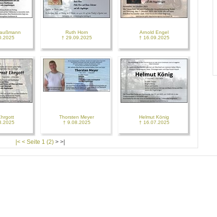
Daußmann
Ruth Horn
Arnold Engel
0.2025
† 29.09.2025
† 16.09.2025
Ehrgott
Thorsten Meyer
Helmut König
8.2025
† 9.08.2025
† 16.07.2025
|< < Seite 1 (2)
>
>|