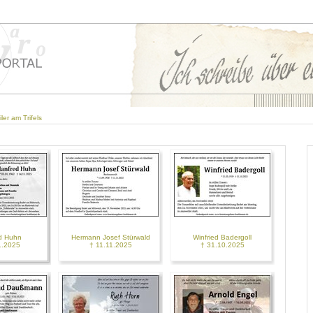
ler am Trifels
d Huhn
Hermann Josef Stürwald
Winfried Badergoll
1.2025
† 11.11.2025
† 31.10.2025