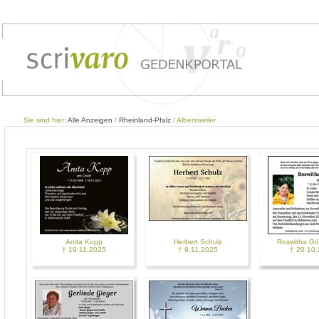
Sie sind hier:
Alle Anzeigen
/
Rheinland-Pfalz
/ Albersweiler
Anita Kopp
Herbert Schulz
Roswitha Gö
† 19.11.2025
† 9.11.2025
† 20.10