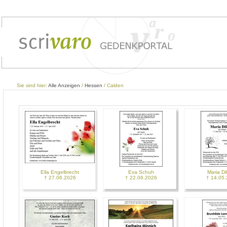
Sie sind hier:
Alle Anzeigen
/
Hessen
/ Calden
Ella Engelbrecht
Eva Schuh
Maria Di
† 27.06.2026
† 22.06.2026
† 14.05