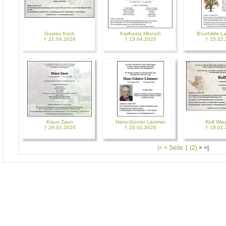
Gustav Koch
Karlheinz Minnich
Brunhilde L
† 21.04.2026
† 13.04.2026
† 25.02
Klaus Zaun
Hans-Günter Lämmer
Rolf Wi
† 29.01.2026
† 20.01.2026
† 19.01
|< < Seite 1 (2)
>
>|