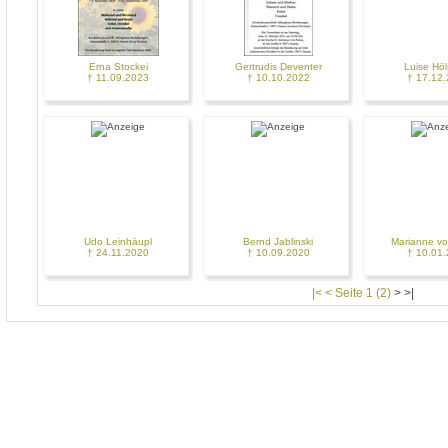
Erna Stockei
Gertrudis Deventer
Luise Höl
† 11.09.2023
† 10.10.2022
† 17.12
Udo Leinhäupl
Bernd Jablinski
Marianne v
† 24.11.2020
† 10.09.2020
† 10.01
|< < Seite 1 (2)
>
>|