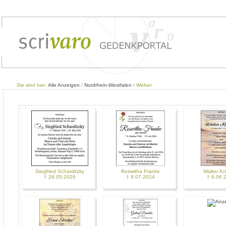
Sie sind hier:
Alle Anzeigen
/
Nordrhein-Westfalen
/ Welver
Siegfried Scharditzky
Roswitha Franke
Walter Kr
† 26.05.2026
† 9.07.2024
† 6.06.