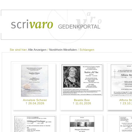
Sie sind hier:
Alle Anzeigen
/
Nordrhein-Westfalen
/ Schlangen
Annelore Scherer
Beatrix Bee
Alfons St
† 26.04.2026
† 11.01.2026
† 23.10