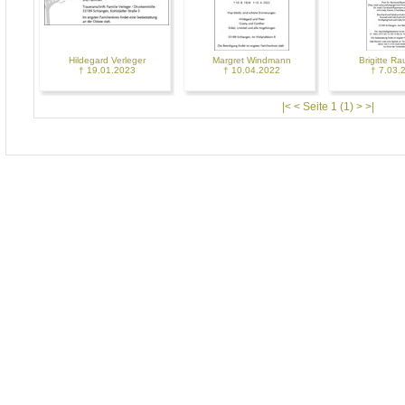
Hildegard Verleger
Margret Windmann
Brigitte R
† 19.01.2023
† 10.04.2022
† 7.03.
|< < Seite 1 (1) > >|