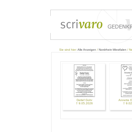
Sie sind hier:
Alle Anzeigen
/
Nordrhein-Westfalen
/ N
Detlef Gohr
Annette D
† 9.05.2026
† 9.0