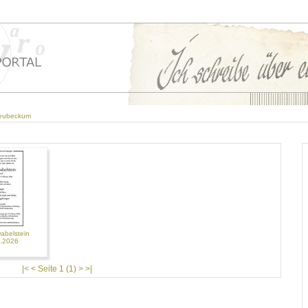
eubeckum
abelstein
2.2026
|< < Seite 1 (1) > >|