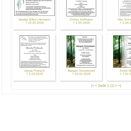
Neeltje (Ellen) Hermann
Christa Hoffmann
Otto Schn
† 10.05.2026
† 2.05.2026
† 2.04.
Ursula Fürbach
Margret Grüneboom
André Mü
† 5.03.2026
† 20.02.2026
† 7.02.
|< < Seite 1 (1) > >|