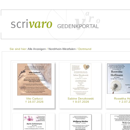
Sie sind hier:
Alle Anzeigen
/
Nordrhein-Westfalen
/ Dortmund
Vito Carlucci
Sabine Denzkowski
Roswitha H
† 16.07.2026
† 9.07.2026
† 2.07.