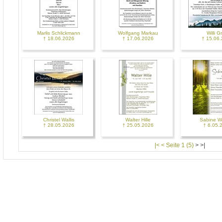
Marlis Schlickmann
Wolfgang Markau
Willi G
† 18.06.2026
† 17.06.2026
† 15.06
Christel Wallis
Walter Hille
Sabine W
† 28.05.2026
† 25.05.2026
† 6.05.
|< < Seite 1 (5)
>
>|