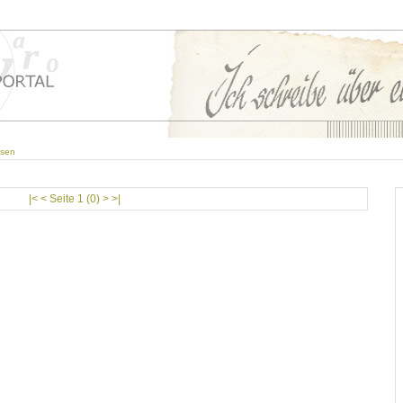
gsen
|< < Seite 1 (0) > >|