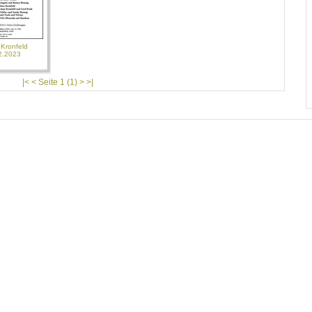
 Kronfeld
2.2023
|< < Seite 1 (1) > >|