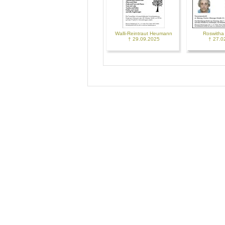
Walli-Reintraut Heumann
Roswitha
† 29.09.2025
† 27.0