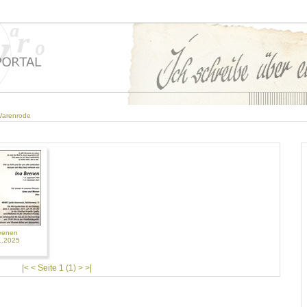
-Varenrode
eenen
1.2025
|< < Seite 1 (1) > >|