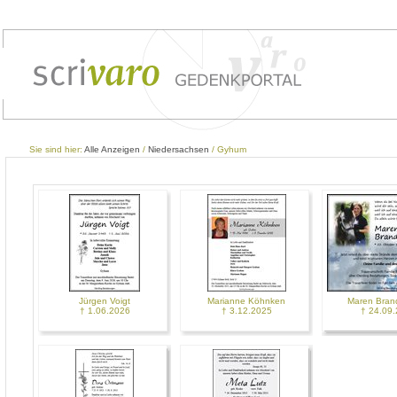
Sie sind hier:
Alle Anzeigen
/
Niedersachsen
/ Gyhum
Jürgen Voigt
Marianne Köhnken
Maren Bran
† 1.06.2026
† 3.12.2025
† 24.09