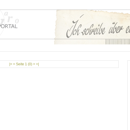
|< < Seite 1 (0) > >|