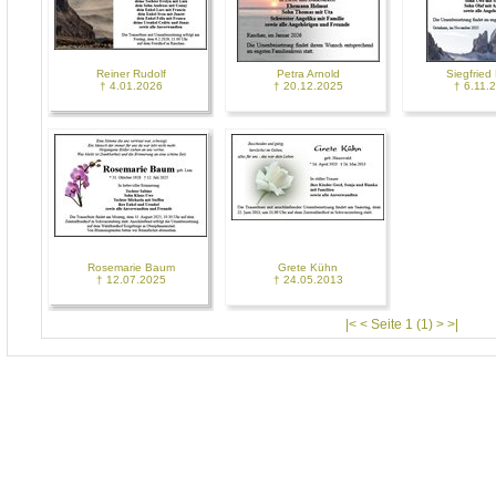
Reiner Rudolf
Petra Arnold
Siegfried 
† 4.01.2026
† 20.12.2025
† 6.11.
Rosemarie Baum
Grete Kühn
† 12.07.2025
† 24.05.2013
|< < Seite 1 (1) > >|