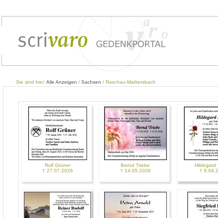
Sie sind hier:
Alle Anzeigen
/
Sachsen
/ Raschau-Markersbach
Rolf Grüner
Bernd Triebe
Hildegard 
† 27.07.2026
† 14.05.2026
† 8.04.